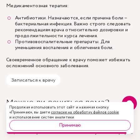
Медикаментозная терапия:
Антибиотики. Назначаются, если причина боли –
бактериальная инфекция. Важно строго следовать
рекомендациям врача относительно дозировки и
продолжительности курса лечения.
Противовоспалительные препараты. Для
уменьшения воспаления и облегчения боли.
Своевременное обращение к врачу поможет избежать
осложнений основного заболевания.
Записаться к врачу
Можно ли лечиться дома?
Ошибки при лечении боли при
мочеиспускании
Домашние средства могут использоваться в качестве
Акции
Врачи
Запись
Услуги
Профиль
вспомогательной терапии, особенно на начальных