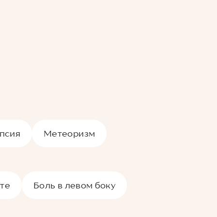
псия
Метеоризм
оте
Боль в левом боку