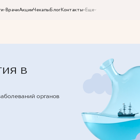
ги
Врачи
Акции
Чекапы
Блог
Контакты
Еще
ия в
заболеваний органов