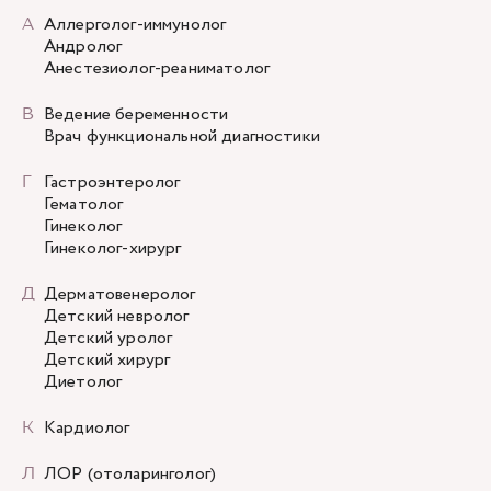
Э
ЭКО
А
Аллерголог-иммунолог
Эндокринология
Андролог
Анестезиолог-реаниматолог
В
Ведение беременности
Врач функциональной диагностики
Г
Гастроэнтеролог
Гематолог
Гинеколог
Гинеколог-хирург
Д
Дерматовенеролог
Детский невролог
Детский уролог
Детский хирург
Диетолог
К
Кардиолог
Л
ЛОР (отоларинголог)