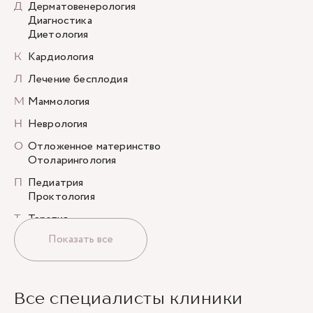
Д
Дерматовенерология
Диагностика
Диетология
К
Кардиология
Л
Лечение бесплодия
М
Маммология
Н
Неврология
О
Отложенное материнство
Отоларингология
П
Педиатрия
Проктология
Т
Терапия
Показать все
У
УЗИ
Урология
Х
Хирургия
Все специалисты клиники
Ц
Центр коррекции веса