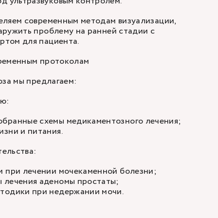
д ультразвуковым контролем.
еляем современным методам визуализации,
аружить проблему на ранней стадии с
том для пациента.
ременным протоколам
оза мы предлагаем:
ю:
бранные схемы медикаментозного лечения;
зни и питания.
ельства:
и при лечении мочекаменной болезни;
 лечения аденомы простаты;
тодики при недержании мочи.
: