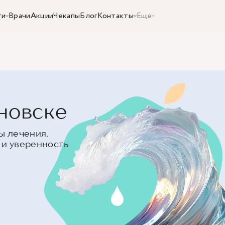
ги
Врачи
Акции
Чекапы
Блог
Контакты
Еще
новске
ы лечения,
 и уверенность