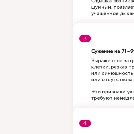
Одышка возникае
шумным, появляе
учащенное дыхан
Сужение на 71–
Выраженное затр
клетки, резкая 
или синюшность 
или отсутствоват
Эти признаки ук
требуют немедле