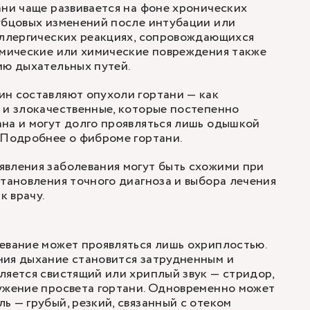
ани чаще развивается на фоне хронических
убцовых изменений после интубации или
аллергических реакциях, сопровождающихся
рмические или химические повреждения также
ию дыхательных путей.
ин составляют опухоли гортани — как
 и злокачественные, которые постепенно
на и могут долго проявляться лишь одышкой
. Подробнее о
фиброме гортани
.
явления заболевания могут быть схожими при
становления точного диагноза и выбора лечения
к врачу
.
евание может проявляться лишь охриплостью.
ния дыхание становится затрудненным и
ляется свистящий или хриплый звук — стридор,
ужение просвета гортани. Одновременно может
ь — грубый, резкий, связанный с отеком