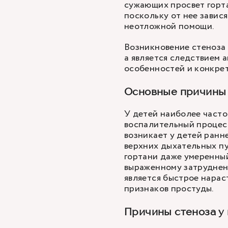
сужающих просвет горта
поскольку от нее завис
неотложной помощи.
Возникновение стеноза 
а является следствием 
особенностей и конкре
Основные причины 
У детей наиболее часто
воспалительный процесс
возникает у детей ранн
верхних дыхательных пу
гортани даже умеренный
выраженному затруднен
является быстрое нарас
признаков простуды.
Причины стеноза у