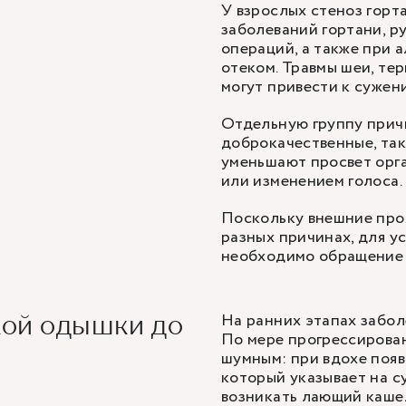
У взрослых стеноз горт
заболеваний гортани, р
операций, а также при 
отеком. Травмы шеи, те
могут привести к сужен
Отдельную группу прич
доброкачественные, так
уменьшают просвет орга
или изменением голоса
Поскольку внешние про
разных причинах, для у
необходимо
обращение 
На ранних этапах забол
кой одышки до
По мере прогрессирова
шумным: при вдохе появ
который указывает на с
возникать лающий кашел