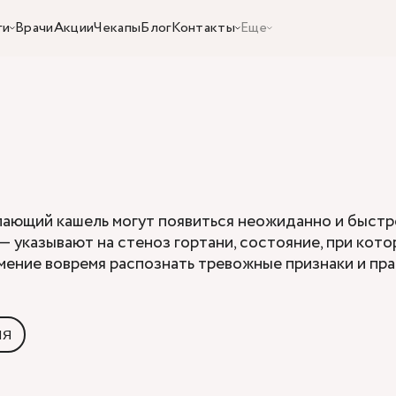
ги
Врачи
Акции
Чекапы
Блог
Контакты
Еще
ающий кашель могут появиться неожиданно и быстро 
— указывают на стеноз гортани, состояние, при ко
умение вовремя распознать тревожные признаки и пр
ия