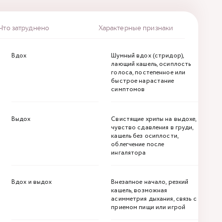
Что затруднено
Характерные признаки
Вдох
Шумный вдох (стридор),
лающий кашель, осиплость
голоса, постепенное или
быстрое нарастание
симптомов
Выдох
Свистящие хрипы на выдохе,
чувство сдавления в груди,
кашель без осиплости,
облегчение после
ингалятора
Вдох и выдох
Внезапное начало, резкий
кашель, возможная
асимметрия дыхания, связь с
приемом пищи или игрой