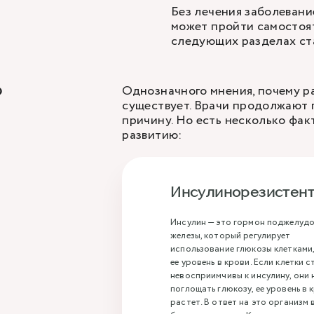
Без лечения заболевани
может пройти самостоя
следующих разделах ст
Однозначного мнения, почему ра
?
существует. Врачи продолжают 
причину. Но есть несколько фак
развитию:
Инсулинорезистент
Инсулин — это гормон поджелуд
железы, который регулирует
использование глюкозы клетками
ее уровень в крови. Если клетки 
невосприимчивы к инсулину, они 
поглощать глюкозу, ее уровень в 
растет. В ответ на это организм