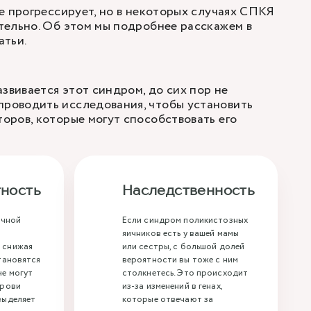
е прогрессирует, но в некоторых случаях СПКЯ
тельно. Об этом мы подробнее расскажем в
атьи.
звивается этот синдром, до сих пор не
проводить исследования, чтобы установить
торов, которые могут способствовать его
ность
Наследственность
очной
Если синдром поликистозных
яичников есть у вашей мамы
, снижая
или сестры, с большой долей
становятся
вероятности вы тоже с ним
не могут
столкнетесь. Это происходит
крови
из-за изменений в генах,
 выделяет
которые отвечают за