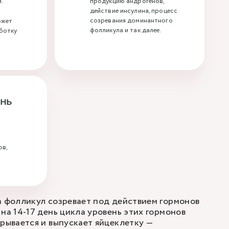
я.
продукцию андрогенов,
действие инсулина, процесс
созревания доминантного
ожет
фолликула и так далее.
ботку
нь
ов,
а фолликул созревает под действием гормонов
на 14-17 день цикла уровень этих гормонов
рывается и выпускает яйцеклетку —