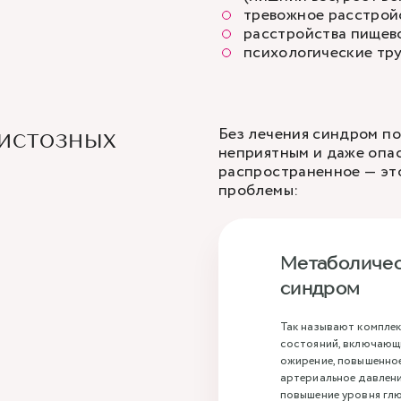
тревожное расстрой
расстройства пищево
психологические тру
Без лечения синдром п
истозных
неприятным и даже опа
распространенное — это
проблемы:
Метаболиче
синдром
Так называют компле
состояний, включающ
ожирение, повышенно
артериальное давлени
повышение уровня гл