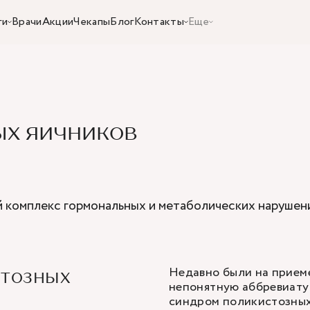
ги
Врачи
Акции
Чекапы
Блог
Контакты
Еще
х яичников
 комплекс гормональных и метаболических нарушени
Недавно были на приеме
стозных
непонятную аббревиат
синдром поликистозных 