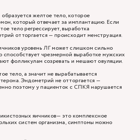
 образуется желтое тело, которое
мон, который отвечает за имплантацию. Если
тое тело регрессирует, выработка
етрий отторгается — происходит менструация.
ичников уровень ЛГ может слишком сильно
то способствует чрезмерной выработке мужских
дают фолликулам созревать и мешают овуляции.
тое тело, а значит не вырабатывается
терона. Эндометрий не отторгается —
енно поэтому у пациенток с СПКЯ нарушается
икистозных яичников— это комплексное
ольких систем организма, симптомы можно