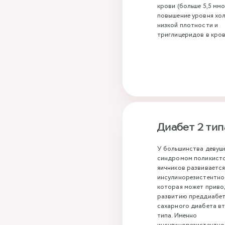
крови (больше 5,5 ммол
повышение уровня хо
низкой плотности и
триглицеридов в кров
Диабет 2 тип
У большинства девуше
синдромом поликист
яичников развиваетс
инсулинорезистентно
которая может приво
развитию преддиабет
сахарного диабета в
типа. Именно