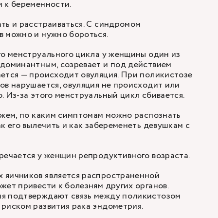
 к беременности.
ть и расстраиваться. С синдромом
в можно и нужно бороться.
го менструального цикла у женщины один из
 доминантным, созревает и под действием
ется — происходит овуляция. При поликистозе
ов нарушается, овуляция не происходит или
. Из-за этого менструальный цикл сбивается.
ажем, по каким симптомам можно распознать
к его вылечить и как забеременеть девушкам с
речается у женщин репродуктивного возраста.
 яичников является распространенной
жет привести к болезням других органов.
я подтверждают связь между поликистозом
риском развития рака эндометрия.