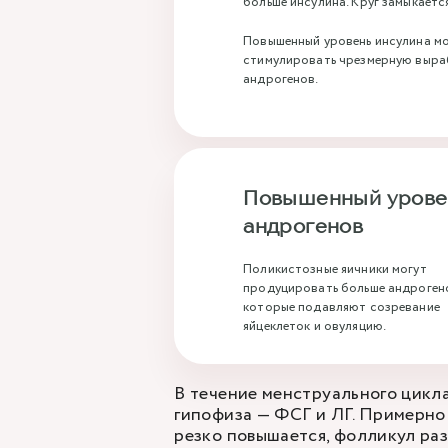
больше инсулина. Круг замыкаетс
Повышенный уровень инсулина м
стимулировать чрезмерную выра
андрогенов.
Повышенный урове
андрогенов
Поликистозные яичники могут
продуцировать больше андроген
которые подавляют созревание
яйцеклеток и овуляцию.
В течение менструального цикл
гипофиза — ФСГ и ЛГ. Примерно 
резко повышается, фолликул раз