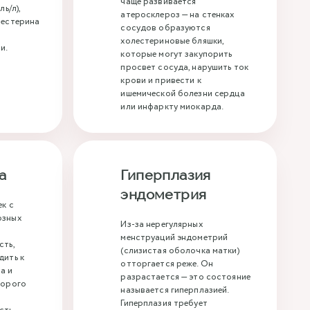
чаще развивается
ь/л),
атеросклероз — на стенках
лестерина
сосудов образуются
холестериновые бляшки,
и.
которые могут закупорить
просвет сосуда, нарушить ток
крови и привести к
ишемической болезни сердца
или инфаркту миокарда.
а
Гиперплазия
эндометрия
к с
озных
Из-за нерегулярных
я
менструаций эндометрий
сть,
(слизистая оболочка матки)
дить к
отторгается реже. Он
а и
разрастается — это состояние
торого
называется гиперплазией.
Гиперплазия требует