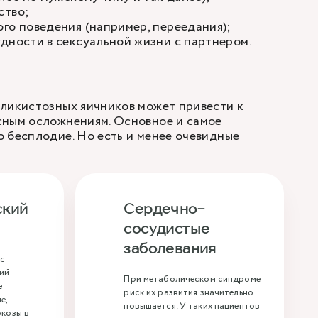
ство;
го поведения (например, переедания);
дности в сексуальной жизни с партнером.
оликистозных яичников может привести к
сным осложнениям. Основное и самое
 бесплодие. Но есть и менее очевидные
ский
Сердечно-
сосудистые
заболевания
кс
ий
При метаболическом синдроме
е
риск их развития значительно
е,
повышается. У таких пациентов
юкозы в