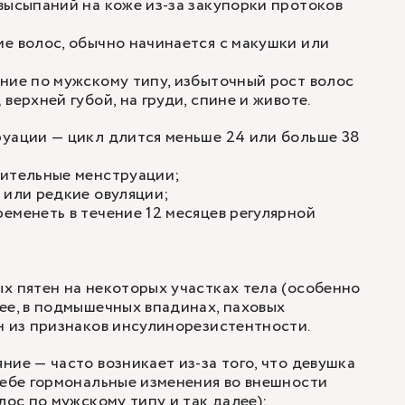
высыпаний на коже из-за закупорки протоков
е волос, обычно начинается с макушки или
ние по мужскому типу, избыточный рост волос
верхней губой, на груди, спине и животе.
руации — цикл длится меньше 24 или больше 38
лительные менструации;
 или редкие овуляции;
еменеть в течение 12 месяцев регулярной
х пятен на некоторых участках тела (особенно
ее, в подмышечных впадинах, паховых
н из признаков инсулинорезистентности.
ние — часто возникает из-за того, что девушка
себе гормональные изменения во внешности
лос по мужскому типу и так далее);