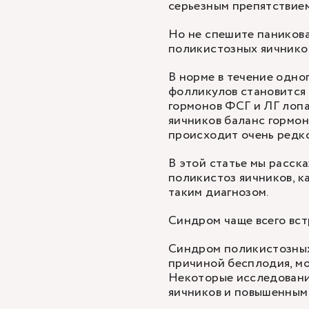
серьезным препятствием
Но не спешите паникова
поликистозных яичнико
В норме в течение одно
фолликулов становится
гормонов ФСГ и ЛГ лопа
яичников баланс гормон
происходит очень редко
В этой статье мы расск
поликистоз яичников, ка
таким диагнозом.
Синдром чаще всего вст
Синдром поликистозных
причиной бесплодия, мо
Некоторые исследовани
яичников и повышенным 