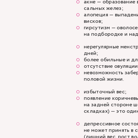
акне — образование 
сальных желез;
алопеция — выпадени
висков;
гирсутизм — оволосе
на подбородке и над 
нерегулярные менст
дней;
более обильные и д
отсутствие овуляции
невозможность забер
половой жизни.
избыточный вес;
появление коричневы
на задней стороне ш
складках) — это оди
депрессивное состоя
не может принять в 
(лишний вес, рост во