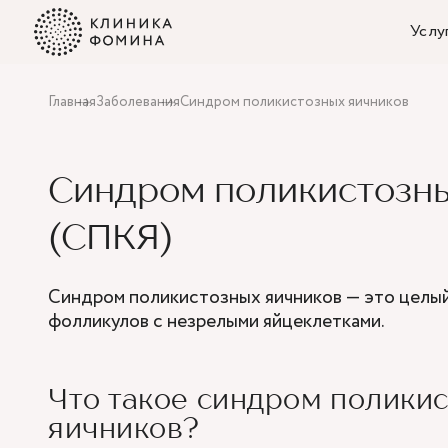
Услу
Главная
Заболевания
Синдром поликистозных яичников
Синдром поликистозны
(СПКЯ)
Синдром поликистозных яичников — это целый
фолликулов с незрелыми яйцеклетками.
Что такое синдром полики
яичников?