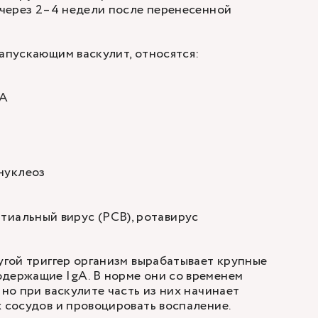
а через 2–4 недели после перенесенной
запускающим васкулит, относятся:
 А
нуклеоз
тиальный вирус (РСВ), ротавирус
ругой триггер организм вырабатывает крупные
держащие IgA. В норме они со временем
 но при васкулите часть из них начинает
х сосудов и провоцировать воспаление.