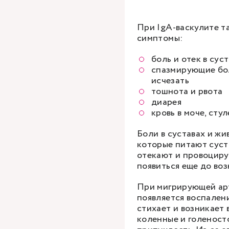
При IgA-васкулите т
симптомы:
боль и отек в сус
спазмирующие бол
исчезать
тошнота и рвота
диарея
кровь в моче, сту
Боли в суставах и жи
которые питают суст
отекают и провоциру
появиться еще до воз
При мигрирующей арт
появляется воспалени
стихает и возникает 
коленные и голеност