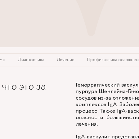
омы
Диагностика
Лечение
Профилактика осложнен
Геморрагический васкул
что это за
пурпура Шёнлейна-Гено
сосудов из-за отложени
комплексов IgA. Заболе
процесс. Также IgA-вас
опасности: большинств
лечения.
IgA-васкулит представ