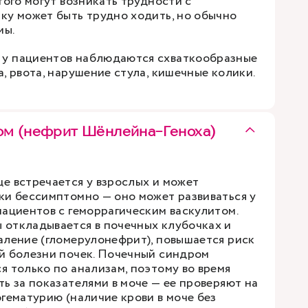
того могут возникать трудности с
ку может быть трудно ходить, но обычно
мы.
у пациентов наблюдаются схваткообразные
, рвота, нарушение стула, кишечные колики.
ом (нефрит Шёнлейна-Геноха)
е встречается у взрослых и может
ки бессимптомно — оно может развиваться у
пациентов с геморрагическим васкулитом.
откладывается в почечных клубочках и
аление (гломерулонефрит), повышается риск
й болезни почек. Почечный синдром
я только по анализам, поэтому во время
ь за показателями в моче — ее проверяют на
гематурию (наличие крови в моче без