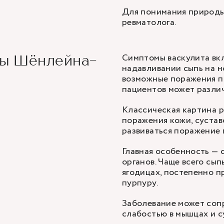
Для понимания природы
ревматолога.
Симптомы васкулита в
ры Шёнлейна-
надавливании сыпь на но
возможные поражения п
пациентов может различ
Классическая картина 
поражения кожи, сустав
развиваться поражение 
Главная особенность — 
органов. Чаще всего сып
ягодицах, постепенно п
пурпуру.
Заболевание может соп
слабостью в мышцах и с