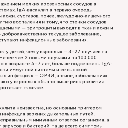
ажением мелких кровеносных сосудов в
стемах. IgA-васкулит в первую очередь
 кожи, суставов, почек, желудочно-кишечного
витию воспаления и тому, что стенки сосудов
цаемыми — эритроциты выходят в ткани кожи и
о доброкачественно текущее заболевание,
ыступают инфекционные заболевания.
я у детей, чем у взрослых — 3–27 случаев на
 менее чем 2 новыми случаями на 100 000
но в возрасте 4–7 лет, больше подвержены IgA-
ости иммунной системы и ее высокой
ых инфекциях — ОРВИ, ангине, заболеваниях
ако у взрослых обычно выше риск развития
ротекает тяжелее.
кулита неизвестна, но основным триггером
 инфекция верхних дыхательных путей.
неправильным иммунным ответом организма, а
т вирусов и бактерий. Чаще всего симптомы