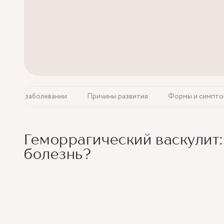
О заболевании
Причины развития
Формы и симпт
Геморрагический васкулит: 
болезнь?