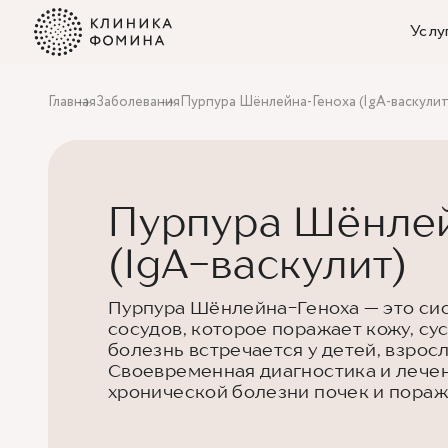
Услу
Главная
Заболевания
Пурпура Шёнлейна-Геноха (IgA-васкулит
Пурпура Шёнле
(IgA-васкулит)
Пурпура Шёнлейна-Геноха — это си
сосудов, которое поражает кожу, су
болезнь встречается у детей, взро
Своевременная диагностика и лече
хронической болезни почек и пораж