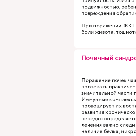
припухлость. Из-за э
подвижностью, ребен
повреждения обрати
При поражении ЖКТ 
боли живота, тошнота
Почечный синдр
Поражение почек чащ
протекать практичес
значительной части 
Иммунные комплексы 
провоцирует их восп
развития хроническо
нередко определяетс
лечения важно следит
наличие белка, микро