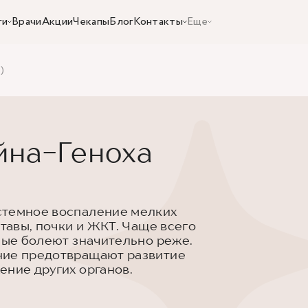
ги
Врачи
Акции
Чекапы
Блог
Контакты
Еще
)
йна-Геноха
стемное воспаление мелких
ставы, почки и ЖКТ. Чаще всего
слые болеют значительно реже.
ние предотвращают развитие
ение других органов.