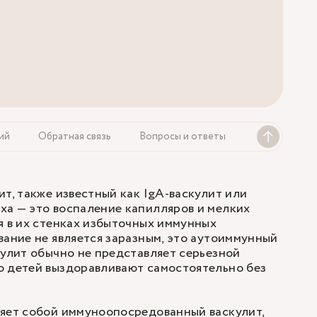
ий
Обратная связь
Вопросы и ответы
ит, также известный как IgA-васкулит или
ха — это воспаление капилляров и мелких
я в их стенках избыточных иммунных
вание не является заразным, это аутоиммунный
кулит обычно не представляет серьезной
о детей выздоравливают самостоятельно без
ляет собой иммуноопосредованный васкулит,