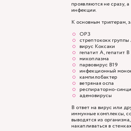
проявляются не сразу, 
инфекции.
К основным триггерам, 
ОРЗ
стрептококк группы
вирус Коксаки
гепатит А, гепатит В
микоплазма
парвовирус B19
инфекционный моно
кампилобактер
ветряная оспа
респираторно-синци
аденовирусы
В ответ на вирус или д
иммунные комплексы, со
выводятся из организма,
накапливаться в стенка