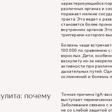
характеризующийся пор
различных органах и си
поражает мелкие сосуды
тракта. Это ведет к раз
становятся более прони
внутренних органов. Эт
триггерами которого в
Болезнь чаще встречаетс
100 000 по сравнению с
взрослых. Дети, особен
васкулиту из-за незрел
активности при различн
дыхательных путей. Одн
осложнений и болезнь п
Точная причина IgA-вас
улита: почему
выступает перенесенная
?
Заболевание связано с 
не со слабой защитой о